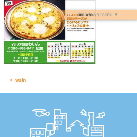
dropdown menu ▼
投
wain
稿
ナ
ビ
ゲ
ー