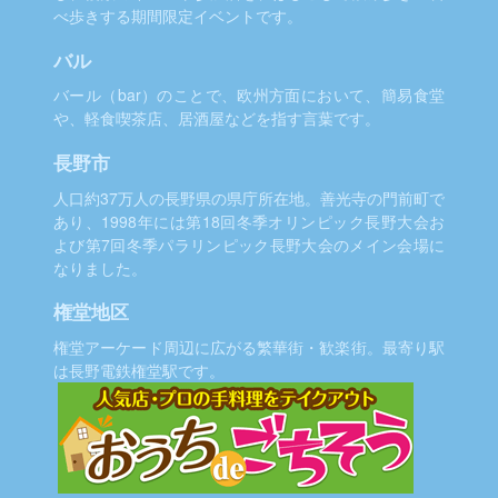
べ歩きする期間限定イベントです。
バル
バール（bar）のことで、欧州方面において、簡易食堂
や、軽食喫茶店、居酒屋などを指す言葉です。
長野市
人口約37万人の長野県の県庁所在地。善光寺の門前町で
あり、1998年には第18回冬季オリンピック長野大会お
よび第7回冬季パラリンピック長野大会のメイン会場に
なりました。
権堂地区
権堂アーケード周辺に広がる繁華街・歓楽街。最寄り駅
は長野電鉄権堂駅です。