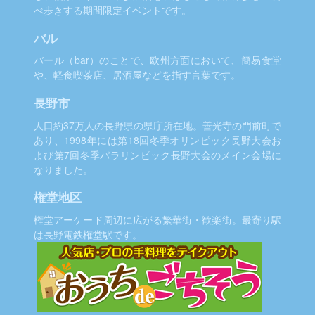
べ歩きする期間限定イベントです。
バル
バール（bar）のことで、欧州方面において、簡易食堂
や、軽食喫茶店、居酒屋などを指す言葉です。
長野市
人口約37万人の長野県の県庁所在地。善光寺の門前町で
あり、1998年には第18回冬季オリンピック長野大会お
よび第7回冬季パラリンピック長野大会のメイン会場に
なりました。
権堂地区
権堂アーケード周辺に広がる繁華街・歓楽街。最寄り駅
は長野電鉄権堂駅です。