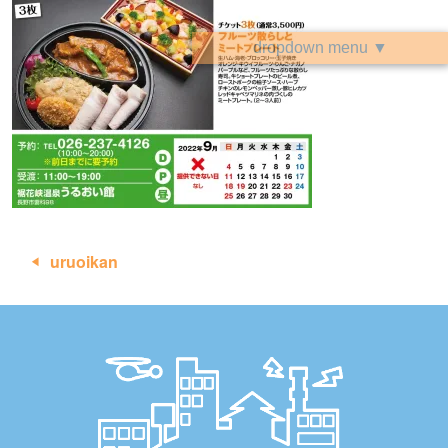
dropdown menu ▼
投
uruoikan
稿
ナ
ビ
ゲ
ー