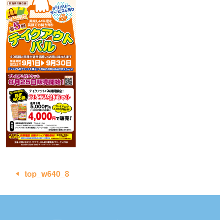
投
top_w640_8
稿
ナ