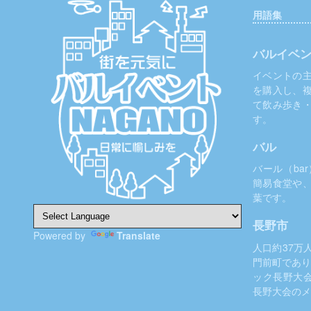
ビ
用語集
ゲ
ー
バルイベ
シ
イベントの
を購入し、
ョ
て飲み歩き
ン
す。
バル
バール（ba
簡易食堂や
葉です。
長野市
Powered by
Translate
人口約37万
門前町であり
ック長野大
長野大会のメ