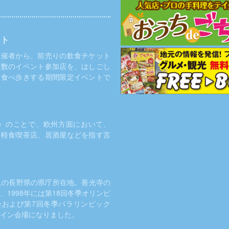
ント
主催者から、前売りの飲食チケット
複数のイベント参加店を、はしごし
・食べ歩きする期間限定イベントで
r）のことで、欧州方面において、
、軽食喫茶店、居酒屋などを指す言
人の長野県の県庁所在地。善光寺の
、1998年には第18回冬季オリンピ
会および第7回冬季パラリンピック
イン会場になりました。