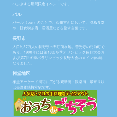
べ歩きする期間限定イベントです。
バル
バール（bar）のことで、欧州方面において、簡易食堂
や、軽食喫茶店、居酒屋などを指す言葉です。
長野市
人口約37万人の長野県の県庁所在地。善光寺の門前町で
あり、1998年には第18回冬季オリンピック長野大会お
よび第7回冬季パラリンピック長野大会のメイン会場に
なりました。
権堂地区
権堂アーケード周辺に広がる繁華街・歓楽街。最寄り駅
は長野電鉄権堂駅です。