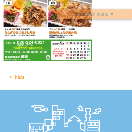
dropdown menu ▼
投
hida
稿
ナ
ビ
ゲ
ー