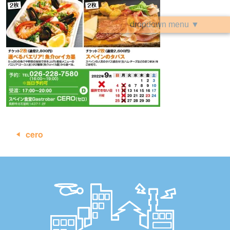
dropdown menu ▼
投
cero
稿
ナ
ビ
ゲ
ー