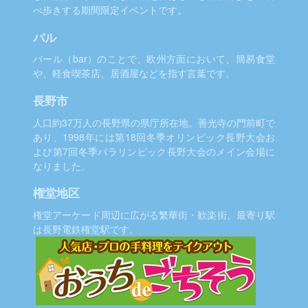
べ歩きする期間限定イベントです。
バル
バール（bar）のことで、欧州方面において、簡易食堂
や、軽食喫茶店、居酒屋などを指す言葉です。
長野市
人口約37万人の長野県の県庁所在地。善光寺の門前町で
あり、1998年には第18回冬季オリンピック長野大会お
よび第7回冬季パラリンピック長野大会のメイン会場に
なりました。
権堂地区
権堂アーケード周辺に広がる繁華街・歓楽街。最寄り駅
は長野電鉄権堂駅です。