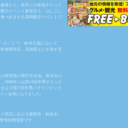
主催者から、前売りの飲食チケット
複数のイベント参加店を、はしごし
・食べ歩きする期間限定イベントで
r）のことで、欧州方面において、
、軽食喫茶店、居酒屋などを指す言
人の長野県の県庁所在地。善光寺の
、1998年には第18回冬季オリンピ
会および第7回冬季パラリンピック
イン会場になりました。
ード周辺に広がる繁華街・歓楽街。
野電鉄権堂駅です。