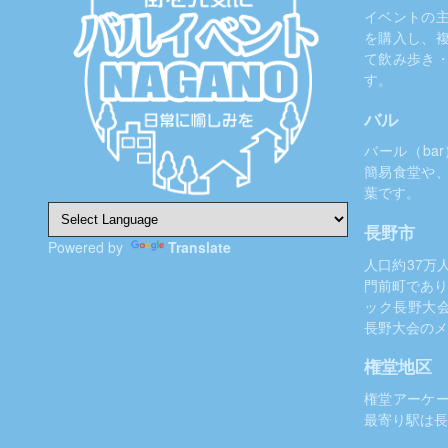
シ
イベントの
を購入し、
ョ
て飲み歩き
ン
す。
バル
バール（ba
簡易食堂や
葉です。
長野市
Powered by
Translate
人口約37万
門前町であり
ック長野大
長野大会のメ
権堂地区
権堂アーケ
最寄り駅は長