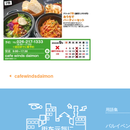
投
cafewindsdaimon
稿
ナ
ビ
用語集
ゲ
ー
バルイベ