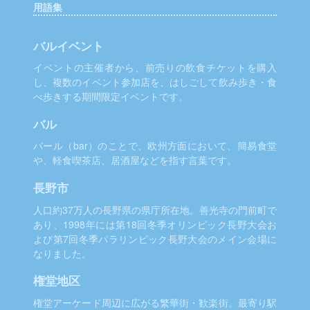
用語集
バルイベント
イベントの主催者から、前売りの飲食チケットを購入
し、複数のイベント参加店を、はしごして飲み歩き・食
べ歩きする期間限定イベントです。
バル
バール（bar）のことで、欧州方面において、簡易食堂
や、軽食喫茶店、居酒屋などを指す言葉です。
長野市
人口約37万人の長野県の県庁所在地。善光寺の門前町で
あり、1998年には第18回冬季オリンピック長野大会お
よび第7回冬季パラリンピック長野大会のメイン会場に
なりました。
権堂地区
権堂アーケード周辺に広がる繁華街・歓楽街。最寄り駅