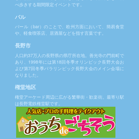
べ歩きする期間限定イベントです。
バル
バール（bar）のことで、欧州方面において、簡易食堂
や、軽食喫茶店、居酒屋などを指す言葉です。
長野市
人口約37万人の長野県の県庁所在地。善光寺の門前町で
あり、1998年には第18回冬季オリンピック長野大会お
よび第7回冬季パラリンピック長野大会のメイン会場に
なりました。
権堂地区
権堂アーケード周辺に広がる繁華街・歓楽街。最寄り駅
は長野電鉄権堂駅です。