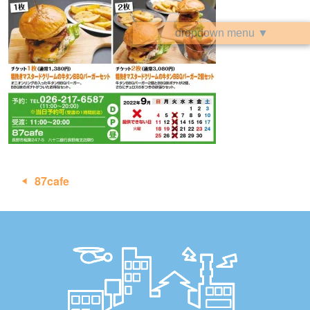
dropdown menu ▼
投
87cafe
稿
ナ
ビ
ゲ
ー