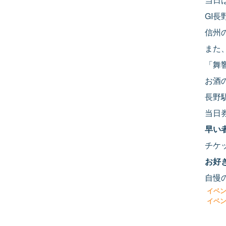
GI
信州
また
「舞
お酒
長野
当日
早い
チケ
お好
自慢
イベン
イベン