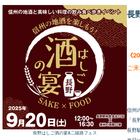
長
《2
ご来
信州
「長
長野
長野はしご酒の宴&二線路フェス
当日