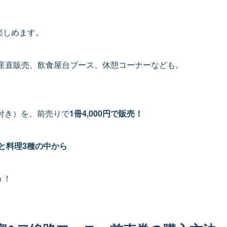
楽しめます。
産直販売、飲食屋台ブース、休憩コーナーなども。
券付き）を、前売りで
1冊4,000円で販売！
と
料理3種
の中から
う！