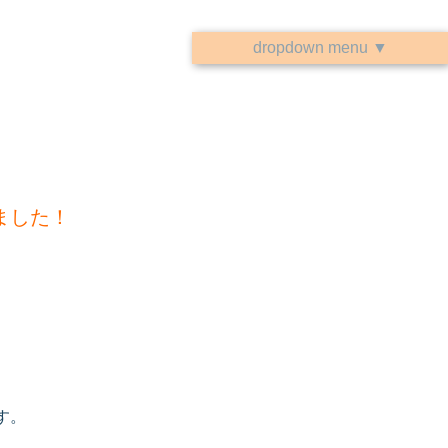
dropdown menu ▼
ました！
す。