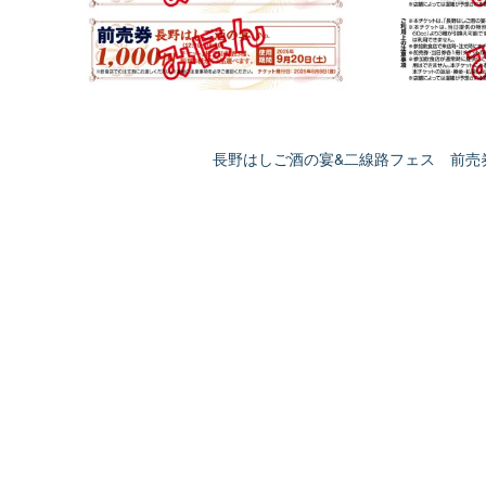
長野はしご酒の宴&二線路フェス 前売