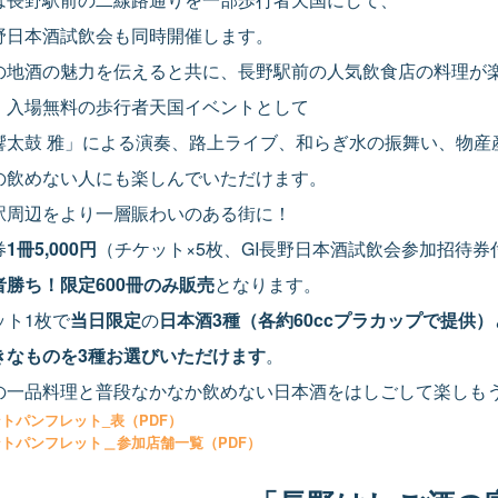
長野日本酒試飲会も同時開催します。
の地酒の魅力を伝えると共に、長野駅前の人気飲食店の料理が
、入場無料の歩行者天国イベントとして
響太鼓 雅」による演奏、路上ライブ、和らぎ水の振舞い、物産
の飲めない人にも楽しんでいただけます。
駅周辺をより一層賑わいのある街に！
券
1冊5,000円
（チケット×5枚、GI長野日本酒試飲会参加招待
者勝ち！限定600冊のみ販売
となります。
ット1枚で
当日限定
の
日本酒3種（各約
60cc
プラカップで提供）
きなものを3種お選びいただけます
。
の一品料理と普段なかなか飲めない日本酒をはしごして楽しも
トパンフレット_表（PDF）
トパンフレット＿参加店舗一覧（PDF）