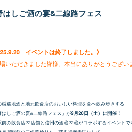
野はしご酒の宴&二線路フェス
025.9.20 イベントは終了しました。》
場いただきました皆様、本当にありがとうござい
の厳選地酒と地元飲食店のおいしい料理を食べ飲み歩きする
野はしご酒の宴&二線路フェス」が
9月20日（土）に開催！
駅前の飲食店22店舗と信州の酒蔵22蔵がコラボするイベントで
は長野駅前の二線路通りを一部歩行者天国にして、