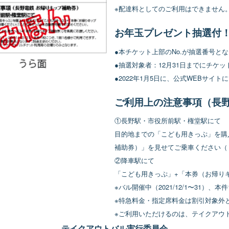
※配達料としてのご利用はできません
お年玉プレゼント抽選付！（
●本チケット上部のNo.が抽選番号と
●抽選対象者：12月31日までにチケ
●2022年1月5日に、公式WEBサイ
ご利用上の注意事項（長野
①長野駅・市役所前駅・権堂駅にて
目的地までの「こども用きっぷ」を購
補助券）」を見せてご乗車ください（
②降車駅にて
「こども用きっぷ」+「本券（お帰り
※バル開催中（2021/12/1〜31）
※特急料金・指定席料金は割引対象外
※ご利用いただけるのは、テイクアウ
テイクアウトバル実行委員会