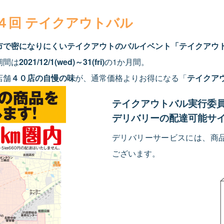
４回 テイクアウトバル
市で密になりにくいテイクアウトのバルイベント「テイクアウ
期間は
2021/12/1(wed)～31(fri)
の1か月間。
店舗
４０店の自慢の味
が、通常価格よりお得になる「
テイクア
テイクアウトバル実行委
デリバリーの配達可能サ
デリバリーサービスには、商
ございます。