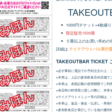
TAKEOUTB
1000円チケット×4枚綴り
限定販売1500冊
５冊以上のお買い求めの
詳細は
テイクアウトバル実行
TAKEOUTBAR TICKE
※必ず事前に電話での予約注文の上、
※本券は、上記の参加飲食店40店舗で
※本券は、表面記載の使用期限でご利
※来店時の料理受け渡しの際に、本券
※テイクアウトメニュー等の詳細は、
※本券は、返品・換金・払戻し・再発
※参加飲食店が発行している他の優待