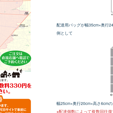
配達用バッグが幅35cm×奥行2
例として
幅25cm×奥行20cm×高さ6
※配達個数によって複数回往復