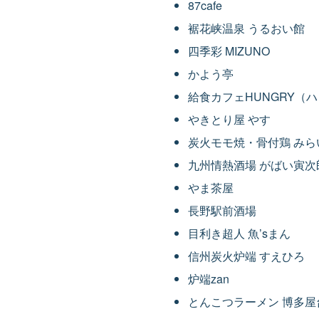
87cafe
裾花峡温泉 うるおい館
四季彩 MIZUNO
かよう亭
給食カフェHUNGRY（
やきとり屋 やす
炭火モモ焼・骨付鶏 みら
九州情熱酒場 がばい寅次
やま茶屋
長野駅前酒場
目利き超人 魚’sまん
信州炭火炉端 すえひろ
炉端zan
とんこつラーメン 博多屋