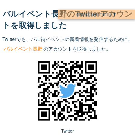
バルイベント長野のTwitterアカウン
dropdown menu ▼
トを取得しました
Twitterでも、バル街イベントの新着情報を発信するために、
バルイベント長野
のアカウントを取得しました。
Twitter