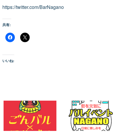
https://twitter.com/BarNagano
共有:
いいね: