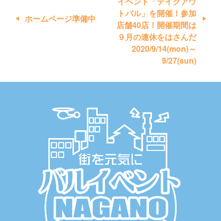
イベント「テイクアウ
ナ
トバル」を開催！参加
ホームページ準備中
店舗40店！開催期間は
ビ
９月の連休をはさんだ
ゲ
2020/9/14(mon)～
ー
9/27(sun)
シ
ョ
ン